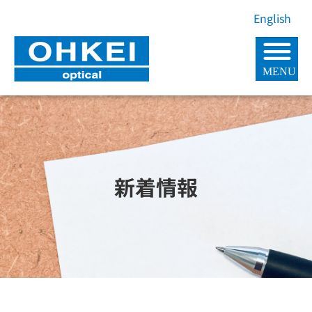
内
English
容
を
MENU
ス
キ
ッ
プ
新着情報